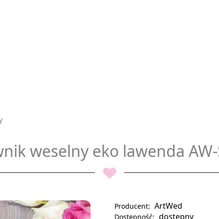
y
wnik weselny eko lawenda AW
ArtWed
Producent:
dostępny
Dostępność: