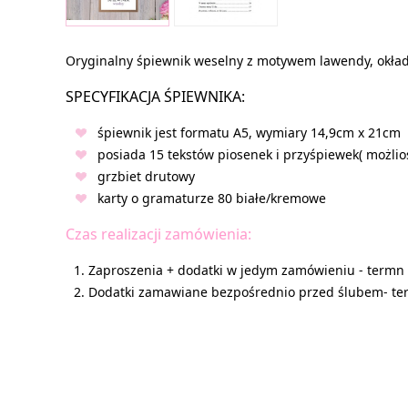
Oryginalny śpiewnik weselny z motywem lawendy, okład
SPECYFIKACJA ŚPIEWNIKA:
śpiewnik jest formatu A5, wymiary 14,9cm x 21cm
posiada 15 tekstów piosenek i przyśpiewek( możliość
grzbiet drutowy
karty o gramaturze 80 białe/kremowe
Czas realizacji zamówienia:
Zaproszenia + dodatki w jedym zamówieniu - termn r
Dodatki zamawiane bezpośrednio przed ślubem- term