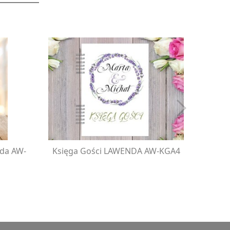
nda AW-
Księga Gości LAWENDA AW-KGA4
Zapro