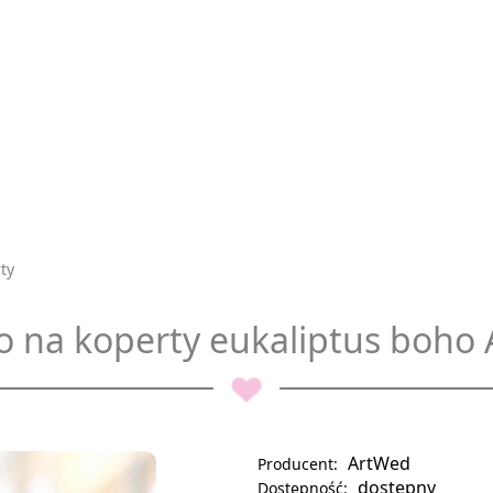
ty
o na koperty eukaliptus boho
ArtWed
Producent:
dostępny
Dostępność: