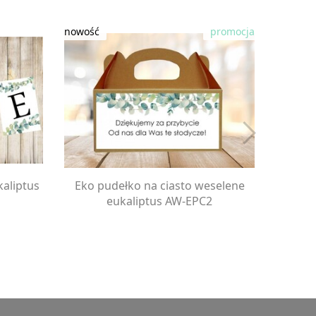
kaliptus
Eko pudełko na ciasto weselene
Zaw
eukaliptus AW-EPC2
chabro