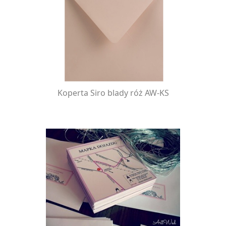
Koperta Siro blady róż AW-KS