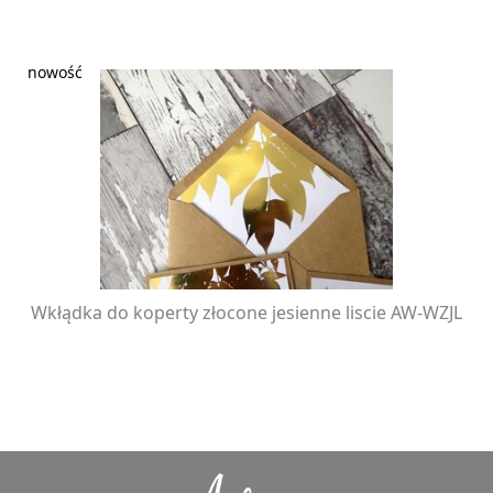
Wkłądka do koperty złocone jesienne liscie AW-WZJL