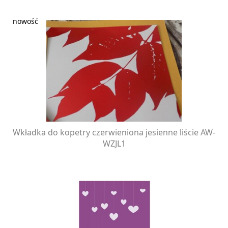
Wkładka do kopetry czerwieniona jesienne liście AW-
WZJL1