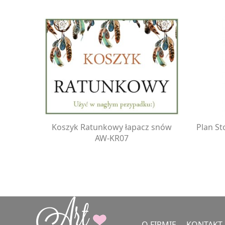
Koszyk Ratunkowy łapacz snów
Plan S
AW-KR07
O FIRMIE
KONTAKT