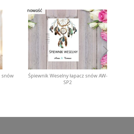
z snów
Śpiewnik Weselny łapacz snów AW-
Księg
SP2