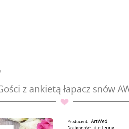
ą
Gości z ankietą łapacz snów 
ArtWed
Producent:
dostępny
Dostępność: