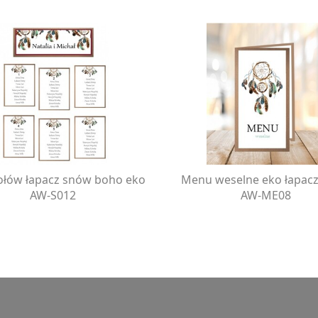
tołów łapacz snów boho eko
Menu weselne eko łapac
AW-S012
AW-ME08